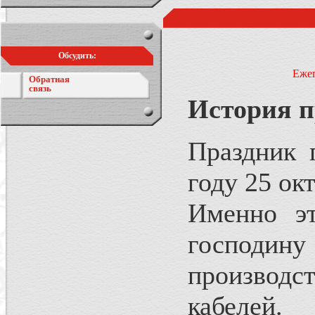
Обсудить:
Ежег
Обратная
связь
История п
Праздник 
году 25 окт
Именно эт
господин
производс
кабелей.