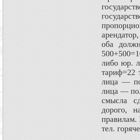
государст
государ
пропорцио
арендатор
оба долж
500+500=10
либо юр. 
тариф=22 т
лица — по
лица — пол
смысла с
дорого, 
правилам. 
тел. горяч