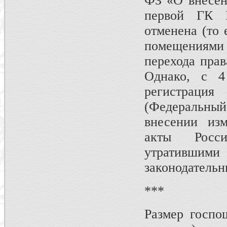
ФЗ «О внесени
первой ГК Р
отменена (то 
помещениями
перехода прав
Однако, с 4 
регистраци
(Федеральны
внесении изм
акты Росс
утративши
законодательн
***
Размер госпо