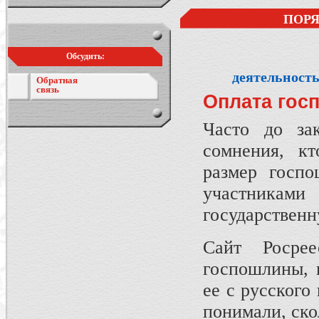
ПОРЯ
Обсудить:
деятельност
Обратная
связь
Оплата гос
Часто до за
сомнения, кт
размер госпо
участника
государствен
Сайт Росре
госпошлины, н
ее с русского
понимали, скол