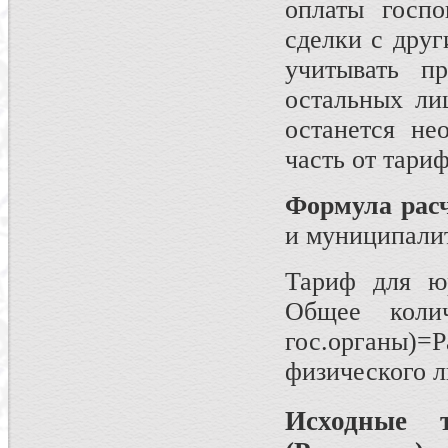
оплаты гос
сделки с друг
учитывать п
остальных ли
останется не
часть от тариф
Формула рас
и муниципали
Тариф для юр
Общее колич
гос.органы
физического л
Исходные 