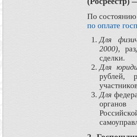
(Росреестр) 
По состоянию 
по оплате го
Для физи
2000),
разд
сделки.
Для юриди
рублей, 
участников
Для
федер
органов 
Российск
самоуправл