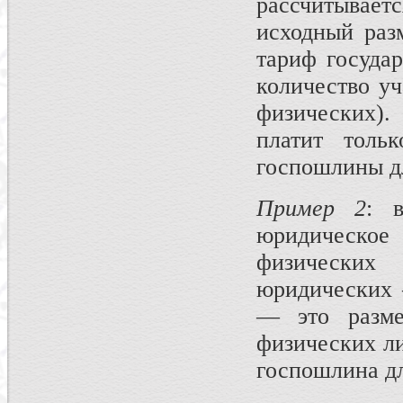
рассчитывает
исходный раз
тариф госуда
количество у
физических)
платит толь
госпошлины дл
Пример 2
: 
юридическое 
физически
юридических 
— это разме
физических ли
госпошлина дл