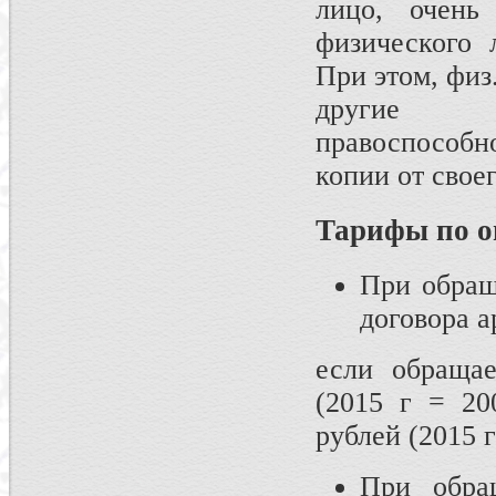
лицо, очень
физического
При этом, физ
другие д
правоспособ
копии от свое
Тарифы по о
При обращ
договора а
если обраща
(2015 г = 20
рублей (2015 
При обра