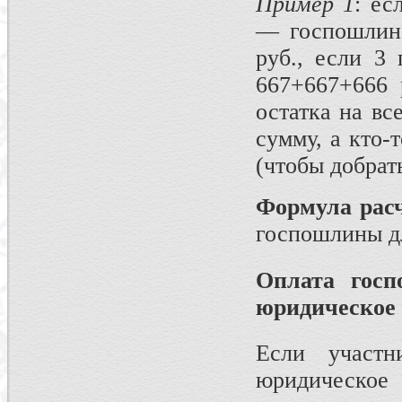
Пример 1
: ес
— госпошлина
руб., если 3 
667+667+666 
остатка на вс
сумму, а кто-
(чтобы добрат
Формула рас
госпошлины д
Оплата гос
юридическое
Если участ
юридическо