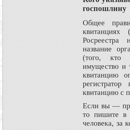
госпошлину
Общее прав
квитанциях 
Росреестра
название орг
(того, кто
имущество и т
квитанцию оп
регистратор
квитанцию с 
Если вы — пре
то пишите в 
человека, за к