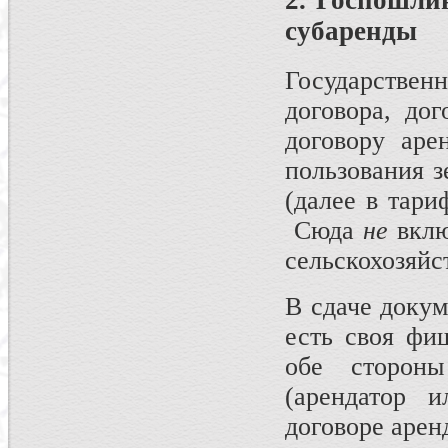
2. Госпошли
субаренды
Государстве
договора, до
договору аре
пользования з
(далее в тари
Сюда
не
вклю
сельскохозяйс
В сдаче докум
есть своя фи
обе сторон
(арендатор и
договоре арен