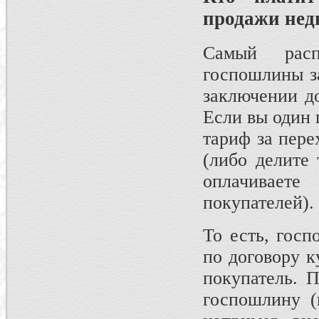
продажи не
Самый рас
госпошлины з
заключении д
Если вы один 
тариф за пере
(либо делите
оплачивает
покупателей).
То есть, госп
по договору 
покупатель. П
госпошлину (