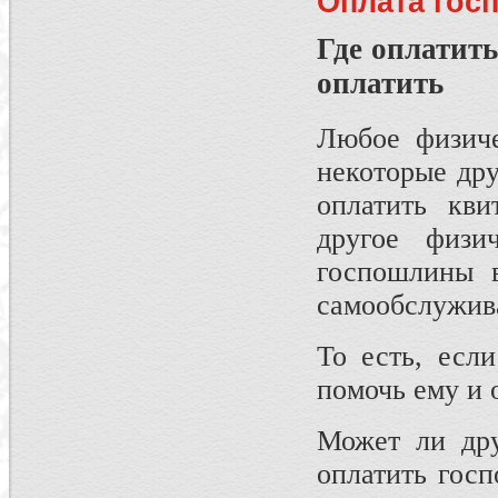
Оплата гос
Где оплатить
оплатить
Любое физиче
некоторые др
оплатить кви
другое физ
госпошлины в
самообслужив
То есть, есл
помочь ему и 
Может ли дру
оплатить гос