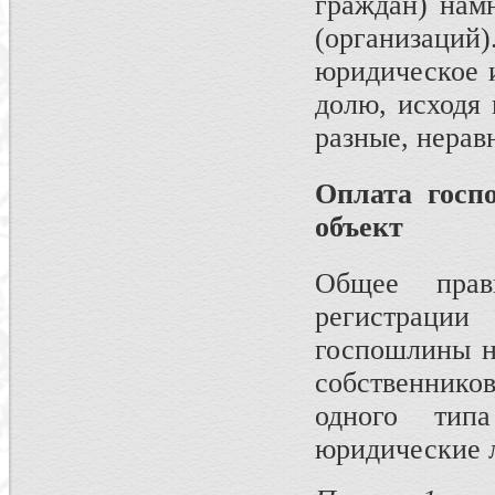
граждан) нам
(организац
юридическое 
долю, исходя 
разные, нерав
Оплата госп
объект
Общее пра
регистраци
госпошлины н
собственнико
одного тип
юридические 