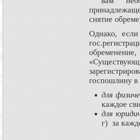
вам необ
принадлежащ
снятие обреме
Однако, если
гос.регистра
обременение,
«Существую
зарегистри
госпошлину в
для физиче
каждое сви
для юриди
г) за кажд
____________