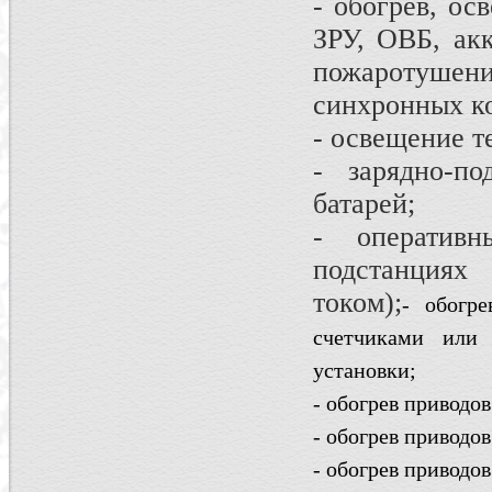
- обогрев, о
ЗРУ, ОВБ, ак
пожаротушени
синхронных ко
- освещение т
- зарядно-по
батарей;
- оператив
подстанци
током);
- обогр
счетчиками или
установки;
- обогрев приводо
- обогрев приводо
- обогрев приводо