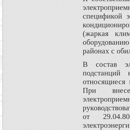
электроприе
спецификой э
кондиционир
(жаркая клим
оборудовани
районах с оби
В состав эл
подстанций 
относящиеся 
При внес
электроприе
руководствов
от 29.04.8
электроэн