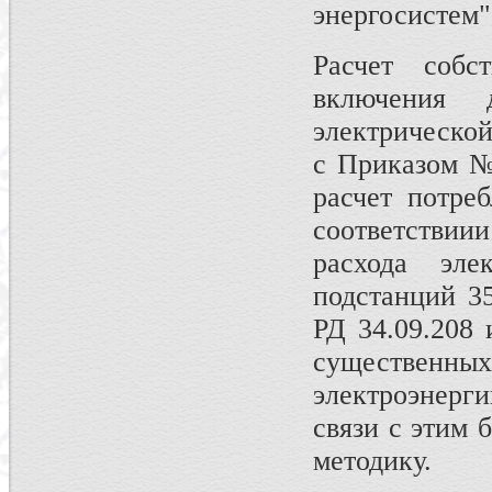
энергосистем"
Расчет соб
включения 
электрическо
с Приказом №
расчет потре
соответств
расхода эле
подстанций 35
РД 34.09.208 
существенны
электроэнерг
связи с этим 
методику.