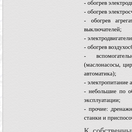
- обогрев электро
- обогрев электро
- обогрев агре
выключателей;
- электродвигател
- обогрев воздухос
- вспомогател
(маслонасосы, ци
автоматика);
- электропитание 
- небольшие по о
эксплуатации;
- прочие: дренаж
станки и приспособ
К собственны