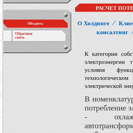
РАСЧЕТ ПОТ
⁄
О Холдинге
Клие
Обсудить:
консалтинг
Обратная
связь
К категории соб
электроэнергии 
условия функц
технологическо
электрической эне
В номенклату
потребление э
- охлаж
автотрансформ