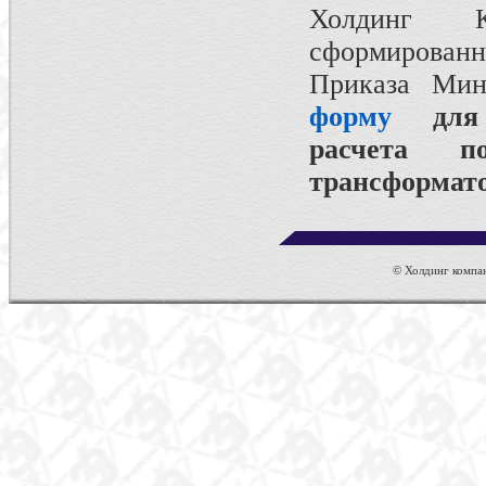
Холдинг К
сформирова
Приказа Ми
форму
для а
расчета п
трансформат
© Холдинг компан