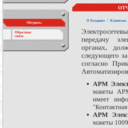
ОТ
⁄
О Холдинге
Клиентам
Обсудить:
Электросетев
Обратная
связь
передачу эл
органах, дол
следующего з
согласно При
Автоматизиров
АРМ Элект
макеты АРМ
имеет инфо
"Контактна
АРМ Элект
макеты 1009