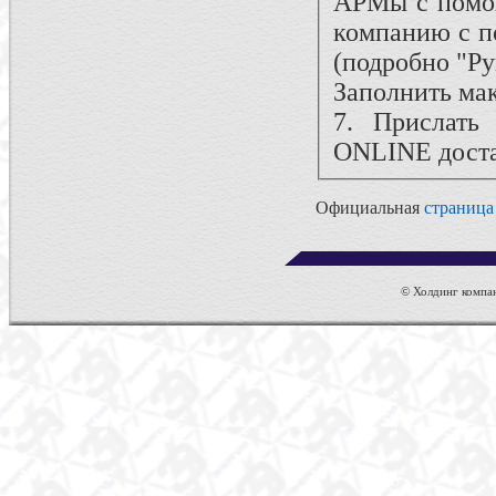
АРМы с помо
компанию с п
(подробно "Ру
Заполнить ма
7. Прислат
ONLINE доста
Официальная
страница
© Холдинг компан