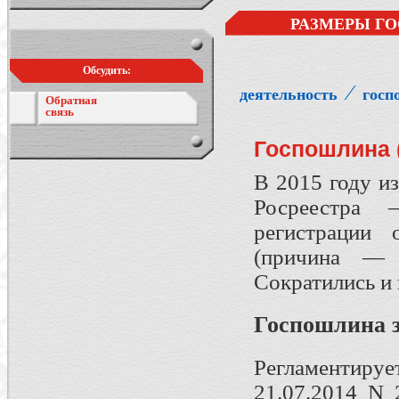
РАЗМЕРЫ ГО
Обсудить:
⁄
деятельность
госп
Обратная
связь
Госпошлина (
В 2015 году и
Росреестра
регистрации 
(причина — 
Сократились и
Госпошлина 
Регламенти
21.07.2014 N 