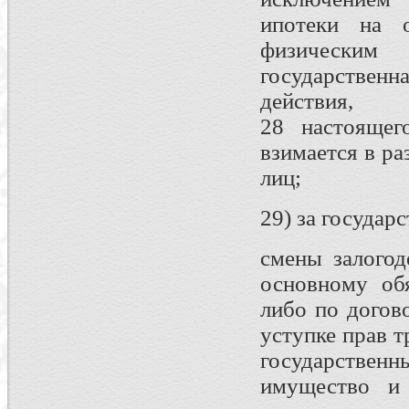
ипотеки на о
физическим
государствен
действия, 
28 настоящег
взимается в р
лиц;
29) за государ
смены залогод
основному обя
либо по догов
уступке прав 
государстве
имущество и 