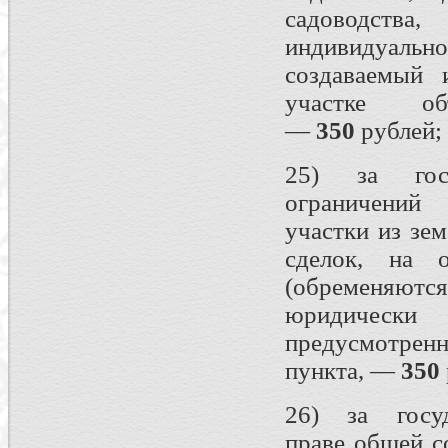
садоводства
индивидуально
создаваемый 
участке об
—
350
рублей;
25) за госу
ограничений 
участки из зем
сделок, на о
(обременяютс
юридичес
предусмотренн
пункта, —
350
26) за госу
праве общей с