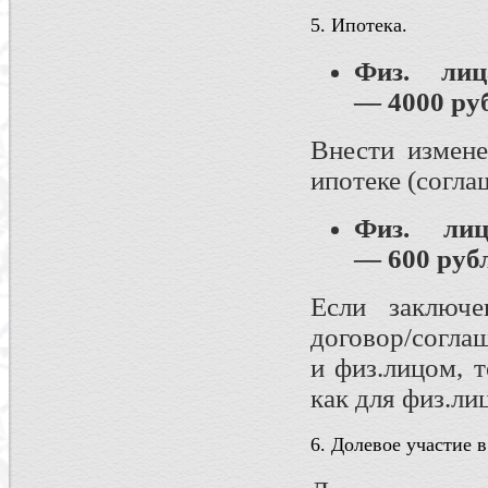
5. Ипотека.
Физ. ли
— 4000 ру
Внести измен
ипотеке (согла
Физ. л
— 600 руб
Если заключе
договор/согла
и физ.лицом, 
как для физ.лиц
6. Долевое участие в