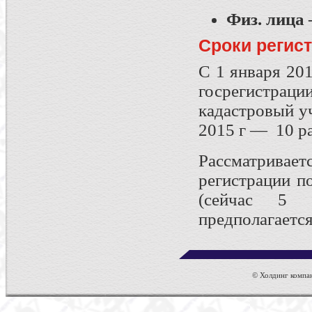
Физ. лица
Сроки регист
С 1 января 20
госрегистраци
кадастровый уч
2015 г — 10 ра
Рассматривае
регистрации п
(сейчас 5 
предполагается
© Холдинг компан