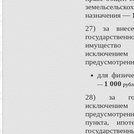
земельсельско
назначения —
27) за внес
государствен
имущест
исключением
предусмотренн
для физич
1 000
—
рубл
28) за гос
исключением
предусмотре
пункта, ипо
государстве