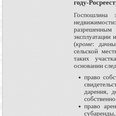
году-Росреест
Госпошлина 
недвижимости
разрешенны
эксплуатации 
(
кроме
: дачн
сельской мест
таких участк
основании сле
право собс
свидетель
дарения, 
собственнос
право аре
субаренды,