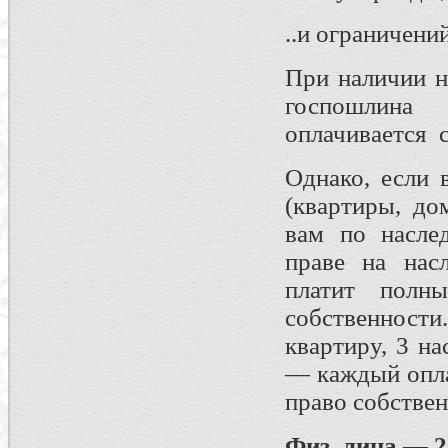
..и ограничени
При наличии н
госпошлина 
оплачивается 
Однако, если 
(квартиры, до
вам по наслед
праве на нас
платит полн
собственност
квартиру, 3 н
— каждый оплач
право собствен
Физ. лица — 2