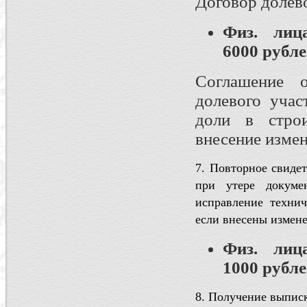
Договор долево
Физ. ли
6000 рубле
Соглашение о
долевого учас
доли в стр
внесение измен
7. Повторное свидет
при утере докумен
исправление техни
если внесены измене
Физ. ли
1000 рубле
8. Получение выпис