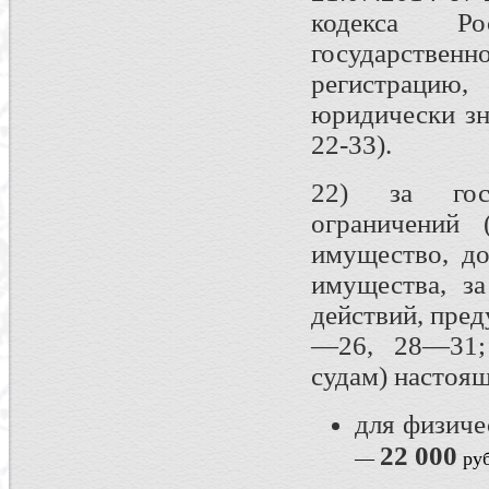
кодекса Ро
государстве
регистрацию
юридически зн
22-33).
22) за госу
ограничений 
имущество, д
имущества, з
действий, пре
—26, 28—31; 
судам) настоящ
для физич
22 000
—
руб