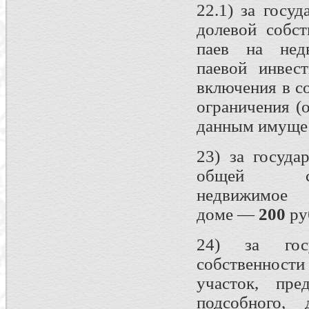
22.1) за госу
долевой собст
паев на нед
паевой инвес
включения в с
ограничения (
данным имущ
23) за госуда
общей с
недвижимое
доме —
200
ру
24) за госу
собственност
участок, пре
подсобного, 