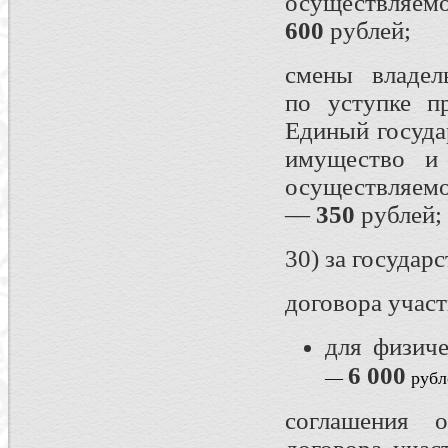
осуществляем
600
рублей;
смены владел
по уступке п
Единый госуда
имущество и 
осуществляем
—
350
рублей;
30) за государ
договора участ
для физич
6 000
—
рубл
соглашения 