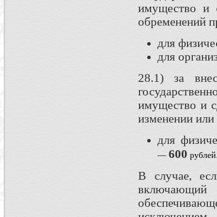
имущество и 
обременений п
для физич
для орган
28.1) за вне
государствен
имущество и с
изменении или 
для физич
600
—
рублей
В случае, ес
включающи
обеспечивающ
исключением 