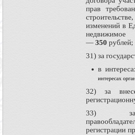
договора учас
прав требова
строительстве
изменений в Е
недвижимое
—
350
рублей;
31) за государ
в интерес
интересах орг
32) за внес
регистрационн
33) за
правообладате
регистрации п