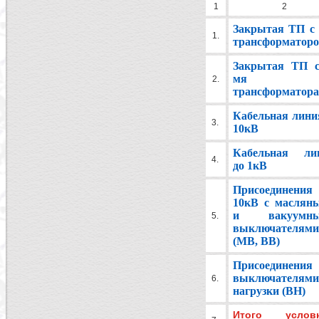
1
2
Закрытая ТП с 
1.
трансформатор
Закрытая ТП с
мя
2.
трансформатор
Кабельная линия
3.
10кВ
Кабельная ли
4.
до 1кВ
Присоединения
10кВ с маслян
и вакуумны
5.
выключателями
(МВ, ВВ)
Присоединени
выключателями
6.
нагрузки (ВН)
Итого услов