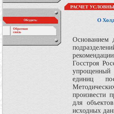
РАСЧЕТ УСЛОВНЫ
О Хол
Обсудить:
Обратная
связь
Основанием д
подразделе
рекомендац
Госстроя Рос
упрощенный 
единиц по
Методических
произвести п
для объектов
исходных дан