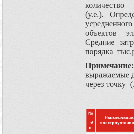
количество 
(у.е.). Опре
усредненног
объектов эл
Средние затр
порядка тыс.
Примечание:
выражаемые д
через точку (
№
Наименовани
п/
электроустано
п