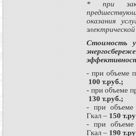
* при зак
предшествующ
оказания усл
электрической 
Стоимость у
энергосбере
эффективност
- при объеме 
100 т.руб.;
- при объеме 
130 т.руб.;
- при объеме
Гкал –
150 т.ру
- при объеме
Гкал –
190 т.ру