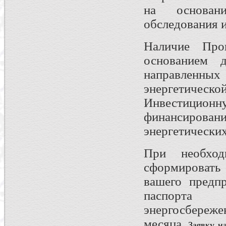
на основани
обследования 
Наличие Прог
основанием д
направленных
энергетическо
Инвестицио
финансировани
энергетических
При необход
сформировать
вашего предпр
паспорта
энергосбере
месяца.
Заявку н