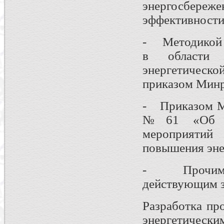
энергосбереж
эффективности
- Методикой р
в области 
энергетичес
приказом Минр
- Приказом Ми
№61 «Об ут
мероприятий
повышения эне
- Прочими 
действующим з
Разработка пр
энергетически