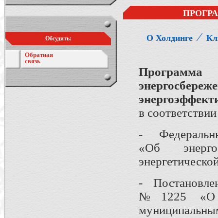
ПРОГР
⁄
О Холдинге
Кл
Обсудить:
Обратная
связь
Программ
энергос
энергоэффект
в соответствии 
- Федеральны
«Об энерг
энергетическо
- Постановлен
№1225 «О т
муниципал