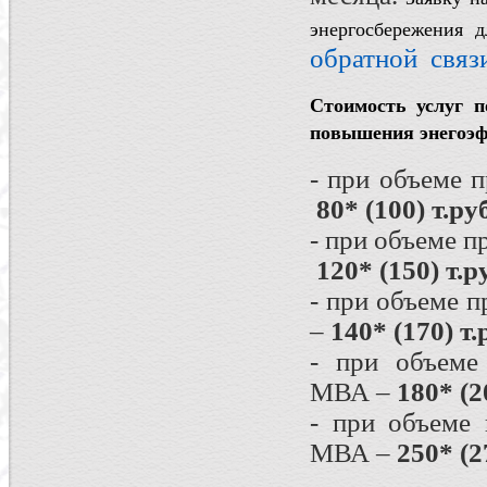
энергосбережения 
обратной связ
Стоимость услуг 
повышения энегоэф
- при объеме 
80* (100) т.руб
- при объеме 
120* (150) т.р
- при объеме 
–
140* (170) т.
- при объеме
МВА –
180* (2
- при объеме
МВА –
250* (2