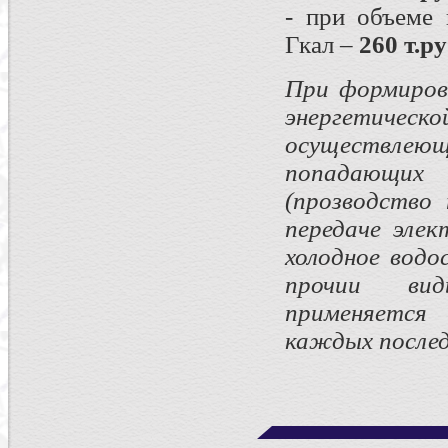
- при объеме
Гкал –
260 т.ру
При формиров
энергетическ
осуществлеющ
попадающих п
(прозводство 
передаче элек
холодное водо
прочии вид
применяетс
каждых послед