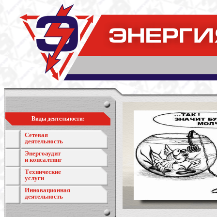
Виды деятельности:
Сетевая
деятельность
Энергоаудит
и консалтинг
Технические
услуги
Инновационная
деятельность