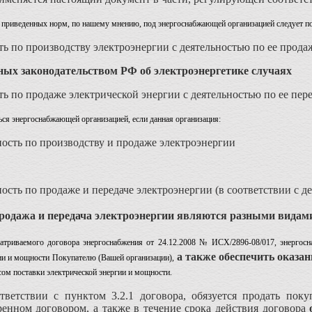
з приведенных норм, по нашему мнению, под энергоснабжающей организацией следует по
ть по производству электроэнергии с деятельностью по ее прода
ных законодательством РФ об электроэнергетике случаях
ть по продаже электрической энергии с деятельностью по ее пере
ться энергоснабжающей организацией, если данная организация:
ность по производству и продаже электроэнергии
ность по продаже и передаче электроэнергии (в соответствии с 
родажа и передача электроэнергии являются разными видам
сматриваемого договора энергоснабжения от 24.12.2008 № ИСХ/2896-08/017, энергос
а также обеспечить оказан
гии и мощности Покупателю (Вашей организации),
сом поставки электрической энергии и мощности.
тветствии с пунктом 3.2.1 договора, обязуется продать по
ренном договором, а также в течение срока действия договора