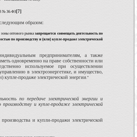
[7]
03 № 36-ФЗ
а следующим образом:
 зоны оптового рынка
запрещается совмещать деятельность по
остью по производству и (или) купле-продаже электрической
индивидуальным предпринимателям, а также
меть одновременно на праве собственности или
едственно используемое при осуществлении
 управлению в электроэнергетике, и имущество,
и) купле-продаже электрической энергии
."
льность по передаче электрической энергии и
о производству и купле-продаже электрической
е производства и купли-продажи электрической