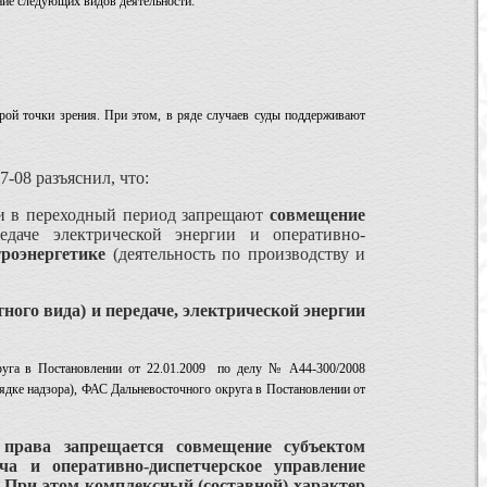
ние следующих видов деятельности:
рой точки зрения. При этом, в ряде случаев суды поддерживают
-08 разъяснил, что:
ки в переходный период запрещают
совмещение
едаче электрической энергии и оперативно-
роэнергетике
(деятельность по производству и
ного вида) и передаче, электрической энергии
руга в Постановлении от 22.01.2009 по делу № А44-300/2008
ядке надзора), ФАС Дальневосточного округа в Постановлении от
права запрещается совмещение субъектом
ача и оперативно-диспетчерское управление
. При этом комплексный (составной) характер