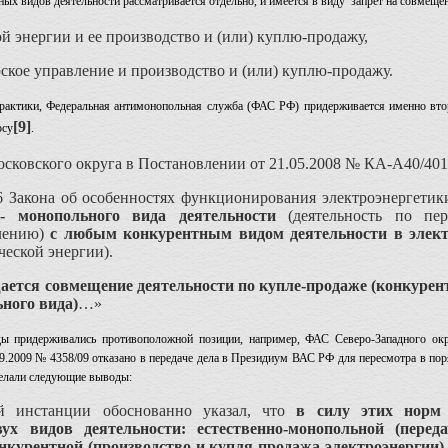
ных видов деятельности рассматривается отдельно, и имеется в виду запрет на совмеще
ой энергии и ее производство и (или) куплю-продажу,
рское управление и производство и (или) куплю-продажу.
практики, Федеральная антимонопольная служба (ФАС РФ) придерживается именно вто
[9]
осу
.
сковского округа в Постановлении от 21.05.2008 № КА-А40/4017
 Закона об особенностях функционирования электроэнергети
 - монопольного вида деятельности
(деятельность по пер
влению)
с любым конкурентным видом деятельности в элект
ческой энергии).
ается совмещение деятельности по купле-продаже (конкурент
ьного вида)
…»
ды придерживались противоположной позиции, например, ФАС Северо-Западного ок
.2009 № 4358/09 отказано в передаче дела в Президиум ВАС РФ для пересмотра в пор
делали следующие выводы:
й инстанции обоснованно указал, что
в силу этих норм 
вух видов деятельности: естественно-монопольной (перед
онкурентной (производство и купля-продажа электроэнергии)