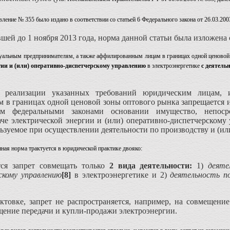
вление № 355 было издано в соответствии со статьей 6 Федерального закона от 26.03.20
вшей до 1 ноября 2013 года, норма данной статьи была изложен
альным предпринимателям, а также аффилированным лицам в границах одной ценовой
гии и (или) оперативно-диспетчерскому управлению
в электроэнергетике
с деятельн
 реализации указанных требований юридическим лицам, 
в границах одной ценовой зоны оптового рынка запрещается и
ом федеральными законами основании имущество, непоср
аче электрической энергии и (или) оперативно-диспетчерскому
ьзуемое при осуществлении деятельности по производству и (ил
нная норма трактуется в юридической практике двояко:
тся запрет совмещать только
2 вида деятельности:
1)
деяте
скому управлению
[8]
в электроэнергетике и 2)
деятельность п
актовке, запрет не распространяется, например, на совмещени
щение передачи и купли-продажи электроэнергии.