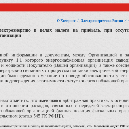
⁄
⁄
О Холдинге
Электроэнергетика России
лектроэнергию в целях налога на прибыль, при отсутс
ганизации
енной информации и документам, между Организацией и за
 пункту 1.1 которого энергоснабжающая организация (завод
 и мощности Покупателю (Вашей организации), а также обеспеч
 неразрывно связанных с процессом поставки электрической эне
ии было сделано замечание по поводу обоснованности учета р
ии подтверждения легитимности статуса энергоснабжающей орга
димо отметить, что имеющаяся арбитражная практика, в основн
в отношении расходов, связанных с передачей электроэнер
оснабжающей организацией (данная позиция фискальных орга
ельством (статья 545 ГК РФ
[1]
)).
ринимают решения в пользу налогоплательщиков, отмечая, что Налоговый кодекс РФ не 