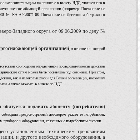
аво налогоплательщика на принятие к вычету НДС, уплаченного в
атуса энергоснабжающей организации (например: Постановление
008 № КА-А40/9071-08, Постановление Десятого арбитражного
еро-Западного округа от 09.06.2009 по делу №
энергоснабжающей организацией
, в отношении которой
сутствии соблюдения определенной последовательности действий
ектрическим сетям может быть поставлена под сомнение. При этом,
дствия, так и налоговые риски для Вашей организации, поскольку
ыли, а также отказать в вычете по НДС.
 обязуется подавать абоненту (потребителю)
же соблюдать предусмотренный договором режим ее потребления,
им приборов и оборудования, связанных с потреблением энергии.
щего установленным техническим требованиям
ации, и другого необходимого оборудования, а