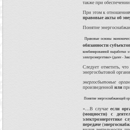
также при обеспечении 
При этом к отношения
правовые акты об эне
Понятие энергоснабжа
Правовые основы экономическ
обязанности субъекто
комбинированной выработки эл
электроэнергетике» (далее - Зак
Следует отметить, чт
энергосбытовой органи
энергосбытовые орган
произведенной
или
при
Понятие энергоснабжающей орг
«…В случае
если орг
(мощности) с деят
электроэнергетике сл
передаче
(
энергоснаб
видов деятельности, п