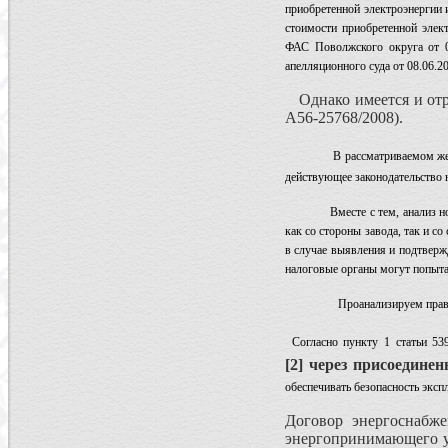
приобретенной электроэнергии 
стоимости приобретенной элек
ФАС Поволжского округа от 0
апелляционного суда от 08.06.2
Однако имеется и отри
А56-25768/2008).
В рассматриваемом же 
действующее законодательство 
Вместе с тем, анализ норм де
как со стороны завода, так и с
в случае выявления и подтверж
налоговые органы могут попыта
Проанализируем право
Согласно пункту 1 статьи 5
[2] через присоедине
обеспечивать безопасность эксп
Договор энергоснабж
энергопринимающего ус