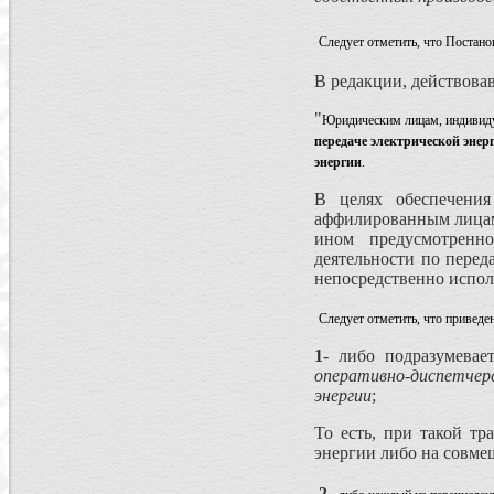
Следует отметить, что Постано
В редакции, действова
"
Юридическим лицам, индивиду
передаче электрической энер
энергии
.
В целях обеспечения
аффилированным лицам 
ином предусмотренн
деятельности по перед
непосредственно испол
Следует отметить, что приведе
1
- либо подразумевае
оперативно-диспетчер
энергии
;
То есть, при такой тр
энергии либо на совме
2