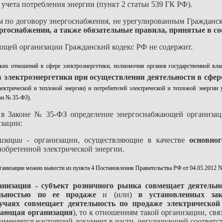
учета потребления энергии (пункт 2 статьи 539 ГК РФ).
м по договору энергоснабжения, не урегулированным Гражданс
ргоснабжении, а также обязательные правила, принятые в со
ющей организации Гражданский кодекс РФ не содержит.
их отношений в сфере электроэнергетики, полномочия органов государственной вла
в электроэнергетики при осуществлении деятельности в сфер
ектрической и тепловой энергии) и потребителей электрической и тепловой энерги
он № 35-ФЗ).
о в Законе № 35-ФЗ определение энергоснабжающей организаци
зации:
изации
- организации, осуществляющие в качестве
основно
обретенной электрической энергии.
анизации можно вывести из пункта 4 Постановления Правительства РФ от 04.05.2012 
анизация - субъект розничного рынка совмещает деятельн
ельностью по ее продаже
и (или)
в установленных зак
учаях
совмещает деятельность по продаже электрической
жающая организация
), то к отношениям такой организации, св
рименяется настоящий документ в части, регулирующей соответ