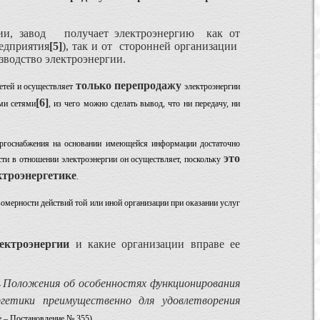
ации, завод получает электроэнергию как от
едприятия
[5]
), так и от сторонней организации
зводство электроэнергии.
только перепродажу
сетей и осуществляет
электроэнергии
[6]
ми сетями
, из чего можно сделать вывод, что ни передачу, ни
нергоснабжения на основании имеющейся информации достаточно
это
ости в отношении электроэнергии он осуществляет, поскольку
ктроэнергетике
.
омерности действий той или иной организации при оказании услуг
лектроэнергии
и какие организации вправе ее
Положения об особенностях функционирования
4
гетики преимущественно для удовлетворения
е – Постановление № 355).