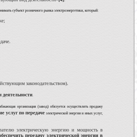
нимать субъект розничного рынка электроэнергетики, который:
же;
даче.
действующим законодательством).
и деятельности
.
набжающая организация (завод) обязуется осуществлять продажу
ие услуг по передаче
электрической энергии и иных услуг,
купателю электрическую энергию и мощность в
обеспечить передачу электрической энергии в