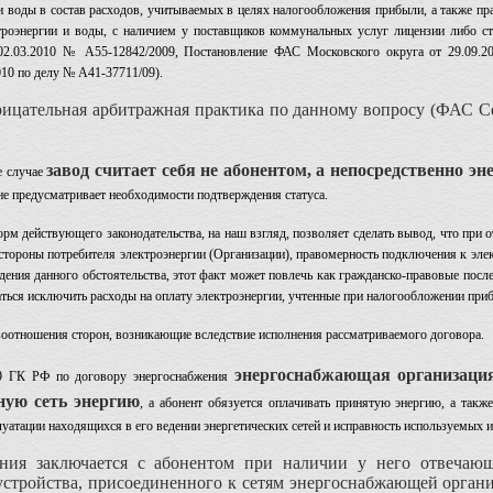
и воды в состав расходов, учитываемых в целях налогообложения прибыли, а также пр
троэнергии и воды, с наличием у поставщиков коммунальных услуг лицензии либо ст
2.03.2010 № А55-12842/2009, Постановление ФАС Московского округа от 29.09.2
010 по делу № А41-37711/09).
цательная арбитражная практика по данному вопросу (ФАС Сев
завод считает себя не абонентом, а непосредственно 
случае
не предусматривает необходимости подтверждения статуса.
йствующего законодательства, на наш взгляд, позволяет сделать вывод, что при от
о стороны потребителя электроэнергии (Организации), правомерность подключения к эл
дения данного обстоятельства, этот факт может повлечь как гражданско-правовые после
ться исключить расходы на оплату электроэнергии, учтенные при налогообложении приб
отношения сторон, возникающие вследствие исполнения рассматриваемого договора.
энергоснабжающая организация
39 ГК РФ по договору энергоснабжения
нную сеть энергию
, а абонент обязуется оплачивать принятую энергию, а так
луатации находящихся в его ведении энергетических сетей и исправность используемых 
ения заключается с абонентом при наличии у него отвечаю
тройства, присоединенного к сетям энергоснабжающей организ