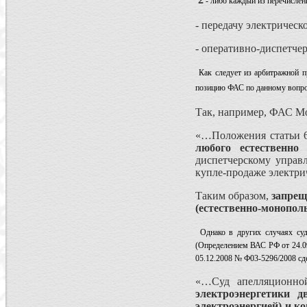
- либо каждый из перечислен
- передачу электрическ
- оперативно-диспетче
Как следует из арбитражной 
позицию ФАС по данному вопр
Так, например, ФАС Мо
«…Положения статьи 6
любого естественно
диспетчерскому упра
купле-продаже электри
Таким образом,
запрещ
(естественно-монопол
Однако в других случаях су
(Определением ВАС РФ от 24.09
05.12.2008 № Ф03-5296/2008 с
«…Суд апелляционно
электроэнергетики д
электроэнергией) и к