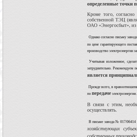
определенные точки п
Кроме того, согласн
собственной ТЭЦ (явля
ОАО «Энергосбыт», из 
Однако согласно письму завод
по цене гарантирующего поста
производство электроэнергии за
Учитывая изложенное, сделат
затруднительно. Рекомендуем п
является принципиаль
Прежде всего, в правоотношени
передаче
по
электроэнергии.
В связи с этим, необ
осуществлять.
В письме завода № 017/06414 
хозяйствующих субъе
собственных производ