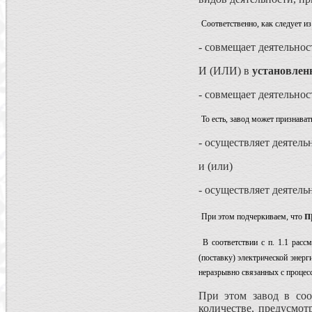
Соответственно, как следует и
- совмещает деятельнос
И (ИЛИ) в
установлен
- совмещает деятельнос
То есть, завод может признава
- осуществляет деятель
и (или)
- осуществляет деятель
п
При этом подчеркиваем, что
В соответствии с п. 1.1 рас
(поставку) электрической энер
неразрывно связанных с процес
При этом завод в соо
количестве, предусмот