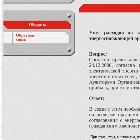
Обсудить:
Учет расходов на э
Обратная
энергоснабжающей ор
связь
Вопрос:
Согласно предоставл
24.12.2008, согласно
электрической энергии
энергии и иных услуг,
Аудиторами Организац
прибыль, при отсутств
Ответ:
В связи с этим необхо
налоговыми органами 
согласования с энерг
гражданским законодат
При этом, суды, в основном, п