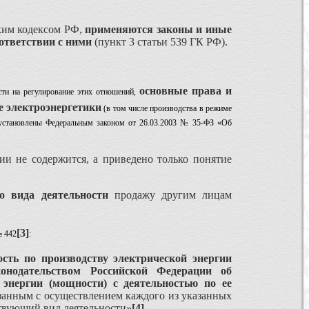
ким кодексом РФ,
применяются законы и иные
ответствии с ними
(пункт 3 статьи 539 ГК РФ).
основные права и
сти на регулирование этих отношений,
е электроэнергетики
(в том числе производства в режиме
и установлены Федеральным законом от 26.03.2003 № 35-ФЗ «Об
и не содержится, а приведено только понятие
го вида деятельности
продажу другим лицам
[3]
№ 442
:
ость по производству электрической энергии
онодательством Российской Федерации об
 энергии (мощности) с деятельностью по ее
язанным с осуществлением каждого из указанных
ствующий вид деятельности»
[4]
.