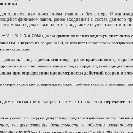
оставки
.
о дополнительным пояснениям главного бухгалтера Организ
ющейся филиалом завод, ранее входившей в состав данного пр
чего можно сделать вывод, что завод также осуществляет и прои
а от 08.11.2012 № 017/06414, данная организация является владельцем электрических 
вщика ОАО «Энергосбыт» по уровню ВН, не беря платы за пользование электрически
вод не осуществляет.
ь однозначный вывод о деятельности завода в рамках представленного договора э
одробнее прояснить этот момент с контрагентом, т.е. определить, какие виды деятельн
ным при определении правомерности действий сторон в эле
ях сторон в сфере электроэнергетики возникают проблемы в связи с определением прав
ходимо рассмотреть вопрос о том, что является
передачей э
также указано, что оно руководствуется при продаже электрической энергии пунктом 
ктов, осуществляющих деятельность в области электроэнер
ственных нужд
(утв. Постановлением Правительства РФ от 06.06.2006 № 355, дале