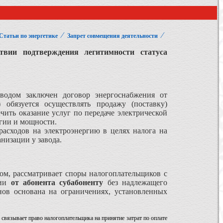
⁄
⁄
Статьи по энергетике
Запрет совмещения деятельности
твии подтверждения легитимности статуса
водом заключен договор энергоснабжения от
) обязуется осуществлять продажу (поставку)
ить оказание услуг по передаче электрической
ргии и мощности.
асходов на электроэнергию в целях налога на
низации у завода.
ом, рассматривает споры налогоплательщиков с
гии
от абонента субабоненту
без надлежащего
нов основана на ограничениях, установленных
связывает право налогоплательщика на принятие затрат по оплате