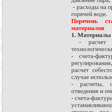
- расходы на п
горячей воде.
Перечень с
материалов
1. Материалы 
- расчет п
технологически
- счета-факт
регулирования
расчет себест
случае использ
- расчеты, 
отведения и оч
- счета-фактур
устанавливаю
сточных вод,