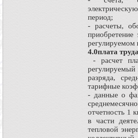
электрическу
период;
- расчеты, о
приобретение 
регулируемом 
4.0плата труд
- расчет пла
регулируемый 
разряда, сре
тарифные коэф
- данные о фа
среднемесячн
отчетность 1 к
в части деяте
тепловой энер
коллективны