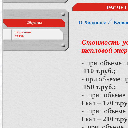
РАСЧЕТ
⁄
О Холдинге
Клие
Обсудить:
Обратная
связь
Стоимость ус
тепловой энер
- при объеме 
110 т.руб.;
- при объеме 
150 т.руб.;
- при объеме
Гкал –
170 т.ру
- при объеме
Гкал –
210 т.ру
- при объеме