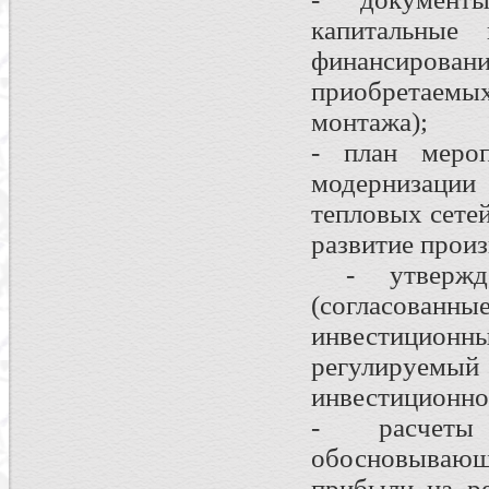
капитальные 
финансирован
приобретаем
монтажа);
- план мероп
модернизации 
тепловых сетей
развитие прои
- утвержде
(согласованны
инвестицио
регулируем
инвестиционно
- расчеты
обосновывающи
прибыли на р