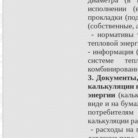
исполнении (
прокладки (по
(собственные, 
- нормативы т
тепловой энерг
- информация 
системе тепл
комбинированн
3. Документы
калькуляции н
энергии
(кальк
виде и на бума
потребителям
калькуляции ра
- расходы на 
давление пара,