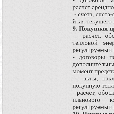
расчет арендно
- счета, счета
й кв. текущего 
9. Покупная 
- расчет, об
тепловой эне
регулируемый г
- договоры п
дополнительны
момент предст
- акты, накл
покупную тепло
- расчет, обо
планового к
регулируемый 
10. Цеховые р