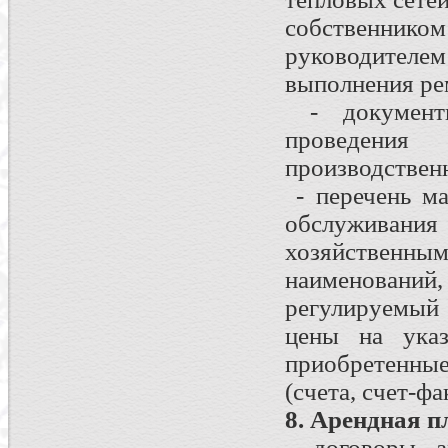
собственни
руководителе
выполнения ре
- документы
проведения
производствен
- перечень ма
обслуживан
хозяйствен
наименований
регулируемый
цены на указ
приобретенны
(счета, счет-ф
8. Арендная п
- договоры а