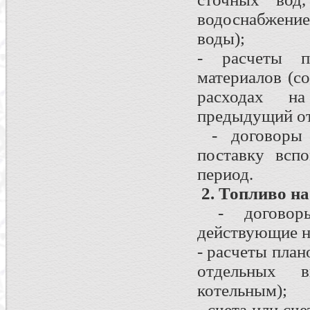
водоснабжение
воды);
- расчеты пл
материалов (со
расходах на
предыдущий от
- договоры п
поставку всп
период.
2. Топливо на
- договоры
действующие н
- расчеты план
отдельных в
котельным);
- счета или сч