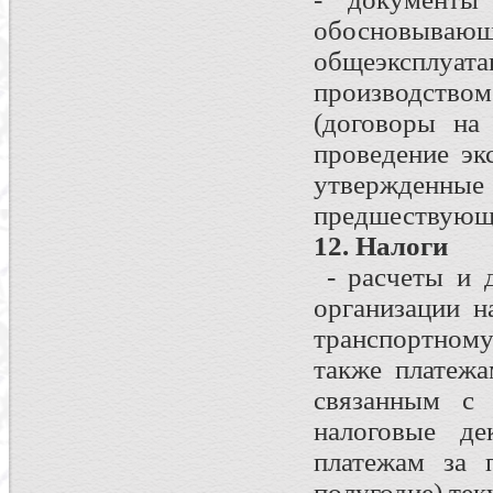
обосновывающ
общеэксплуа
производство
(договоры на
проведение экс
утвержденн
предшествующи
12. Налоги
- расчеты и 
организации н
транспортном
также платежа
связанным с 
налоговые де
платежам за 
полугодие) тек