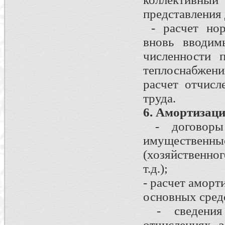
представления
- расчет нор
вновь вводим
численности 
теплоснабжен
расчет отчисл
труда.
6. Амортизац
- договоры 
имуществе
(хозяйственно
т.д.);
- расчет аморт
основных сред
- сведения 
отчислениях 