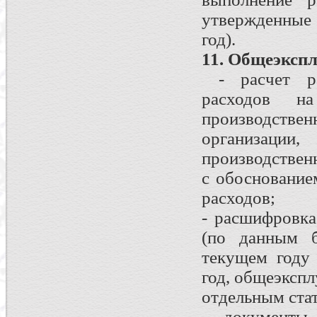
утвержденные
год).
11. Общеэксп
- расчет рас
расходов н
производств
организац
производственн
с обоснование
расходов;
- расшифровка
(по данным б
текущем году
год, общеэксп
отдельным стат
- документы