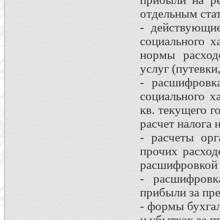
отдельным стат
- действующи
социального х
нормы расход
услуг (путевки,
- расшифровк
социального х
кв. текущего г
расчет налога 
- расчеты ор
прочих расход
расшифровкой 
- расшифровк
прибыли за пр
- формы бухга
и убытках за п