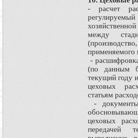
- расчет ра
регулируемы
хозяйственной
между стади
(производс
применяемого 
- расшифровка
(по данным б
текущий году 
цеховых рас
статьям расход
- документы
обосновывающ
цеховых расх
передачей т
выполнение р