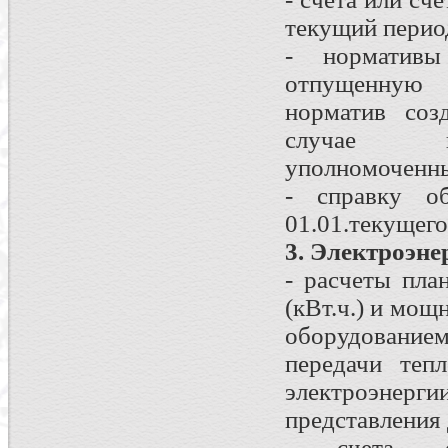
текущий перио
- нормативы
отпущенную т
норматив соз
случае не
уполномоченны
- справку об
01.01.текущего
3. Электроэне
- расчеты пла
(кВт.ч.) и мощ
оборудованием
передачи теп
электроэнерг
представления
- счета, с