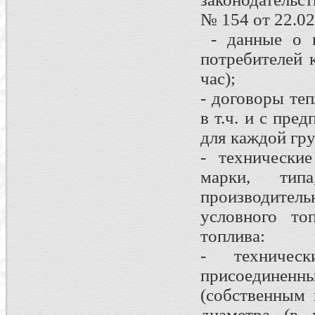
№ 154 от 22.02.
- данные о п
потребителей 
час);
- договоры те
в т.ч. и с пр
для каждой гр
- технически
марки, типа
производитель
условного то
топлива:
- техничес
присоедине
(собственным 
диаметра (в 