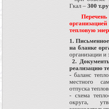
Гкал –
300 т.ру
Перечен
организацие
тепловую эне
1. Письменное
на бланке ор
организации и 
2. Документы
реализацию т
- баланс тепл
местного сам
отпуска теплов
- схема тепло
округа, ут
законодательс