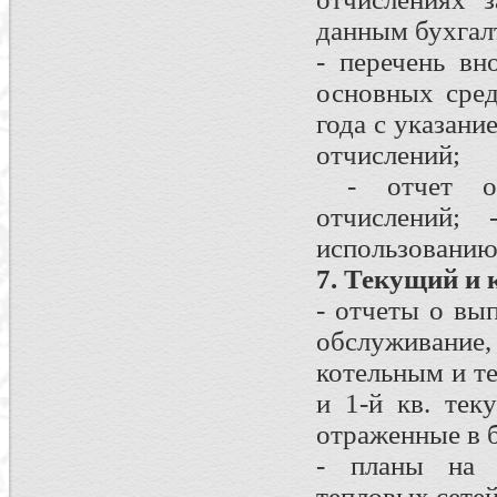
данным бухгалт
- перечень в
основных сред
года с указан
отчислений;
- отчет об 
отчислений;
использованию
7. Текущий и
- отчеты о вы
обслуживание,
котельным и т
и 1-й кв. тек
отраженные в б
- планы на 
тепловых сетей