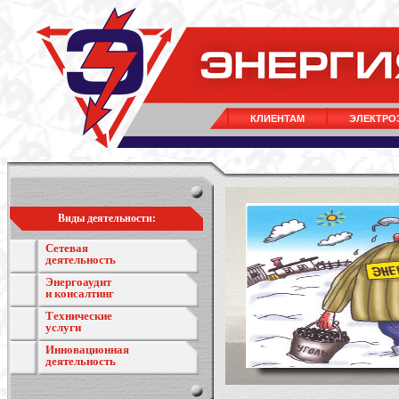
КЛИЕНТАМ
ЭЛЕКТРО
Виды деятельности:
Сетевая
деятельность
Энергоаудит
и консалтинг
Технические
услуги
Инновационная
деятельность