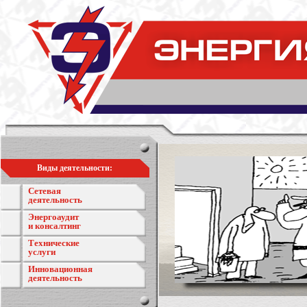
Виды деятельности:
Сетевая
деятельность
Энергоаудит
и консалтинг
Технические
услуги
Инновационная
деятельность