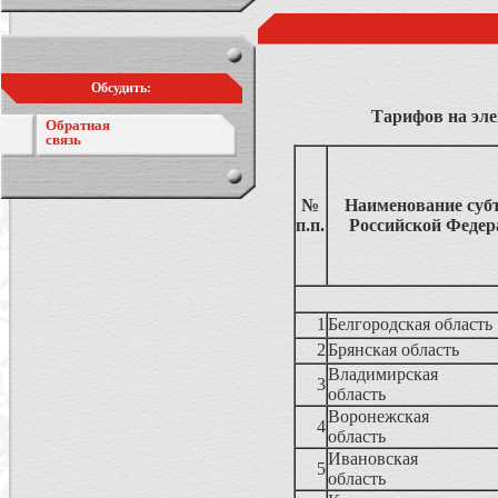
Обсудить:
Тарифов на эле
Обратная
связь
№
Наименование суб
п.п.
Российской Федер
1
Белгородская область
2
Брянская обл
Владимирская
3
область
Воронежская
4
область
Ивановская
5
область