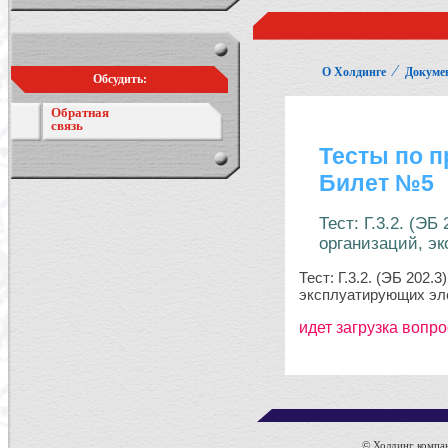
⁄
О Холдинге
Докуме
Обсудить:
Обратная
связь
© Холдинг компан