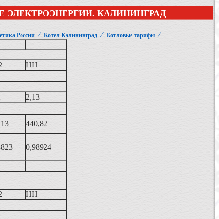
Е ЭЛЕКТРОЭНЕРГИИ. КАЛИНИНГРАД
⁄
⁄
⁄
етика России
Котел Калининград
Котловые тарифы
2
НН
2
2,13
,13
440,82
8823
0,98924
2
НН