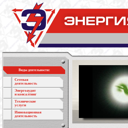
Виды деятельности:
Сетевая
деятельность
Энергоаудит
и консалтинг
Технические
услуги
Инновационная
деятельность