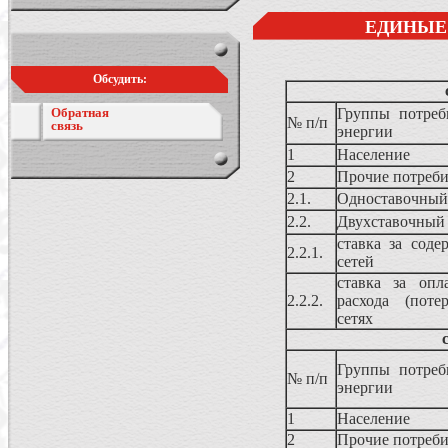
ЕДИНЫЕ 
Обсудить:
Обратная
Группы потреб
№ п/п
связь
энергии
1
Население
2
Прочие потреб
2.1.
Одноставочный
2.2.
Двухставочный
ставка за соде
2.2.1.
сетей
ставка за опл
2.2.2.
расхода (поте
сетях
Группы потреб
№ п/п
энергии
1
Население
2
Прочие потреб