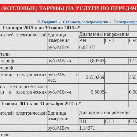
(КОТЛОВЫЕ) ТАРИФЫ НА УСЛУГИ ПО ПЕРЕДАЧ
⁄
⁄
О Холдинге
Стоимость электроэнергии
Электроэнерг
с 1 января 2015 г. по 30 июня 2015 г.*
Диапазоны напряжения.
ителей электрической
Единица
измерения
ВН
СН1
СН
руб./МВтч
0,87107
ители
 тариф
руб./МВт-ч
0,80765
-
1,1
 тариф
ржание электрических
руб./МВт в
265,0269
-
355
мес.
ату технологического
рь) в электрических
руб./МВт-ч
0,5005
-
0,5
с 1 июля 2015 г. по 31 декабря 2015 г.*
Диапазоны напряжения.
ителей электрической
Единица
измерения
ВН
СН1
СН
руб./МВтч
1,14371
ители