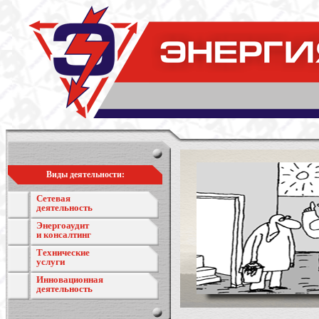
Виды деятельности:
Сетевая
деятельность
Энергоаудит
и консалтинг
Технические
услуги
Инновационная
деятельность