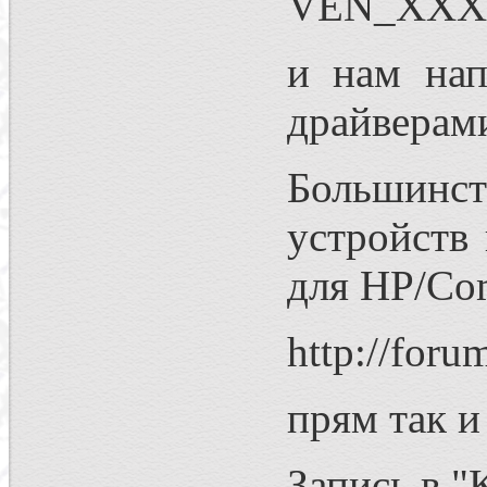
VEN_XX
и нам нап
драйверами
Большинст
устройств
для HP/Co
http://foru
прям так и
Запись в "