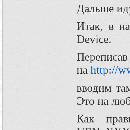
Дальше иду
Итак, в н
Device.
Перепи
на
http://w
вводим та
Это на люб
Как прав