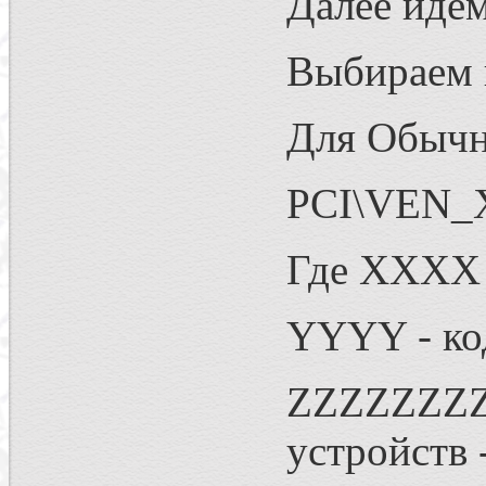
Далее идем
Выбираем 
Для Обычн
PCI\VEN
Где XXXX -
YYYY - код
ZZZZZZZZ 
устройств 