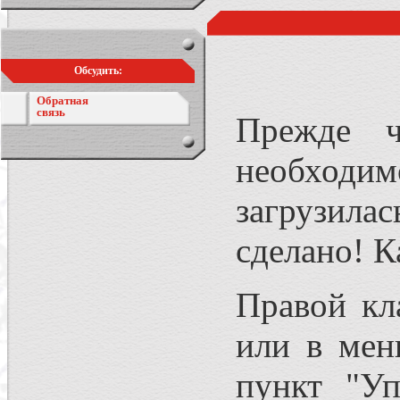
Обсудить:
Обратная
связь
Прежде ч
необходи
загрузила
сделано! К
Правой кл
или в мен
пункт "Уп