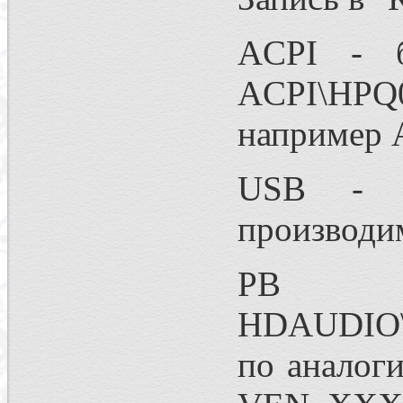
ACPI - б
ACPI\HPQ0
например 
USB - U
производ
Р
HDAUDIO
по аналог