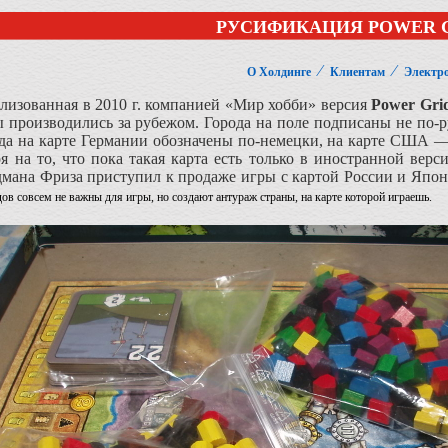
РУСИФИКАЦИЯ POWER 
⁄
⁄
О Холдинге
Клиентам
Электр
лизованная в 2010 г. компанией «Мир хобби» версия
Power Gri
 производились за рубежом. Города на поле подписаны не по-ру
ода на карте Германии обозначены по-немецки, на карте США —
ря на то, что пока такая карта есть только в иностранной вер
мана Фриза приступил к продаже игры с картой России и Япон
ов совсем не важны для игры, но создают антураж страны, на карте которой играешь.