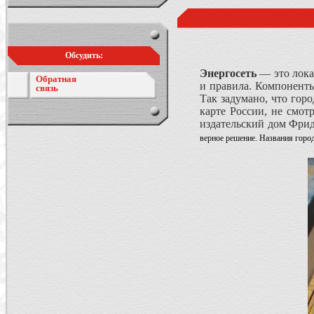
Обсудить:
Энергосеть
— это лока
Обратная
и правила. Компоненты
связь
Так задумано, что гор
карте России, не смот
издательский дом Фрид
верное решение. Названия город