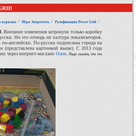
GRID
⁄
⁄
⁄
о-курилка
Игра Энергосеть
Русификация Power Grid
d
. Внешние изменения затронули только коробку
сски. Но это отнюдь не халтура локализаторов.
 по-английски. По-русски подписаны города на
сии (представлена картинкой выше). С 2013 года
ии через инернет-магазин
Озон
.
Надо сказать, что это