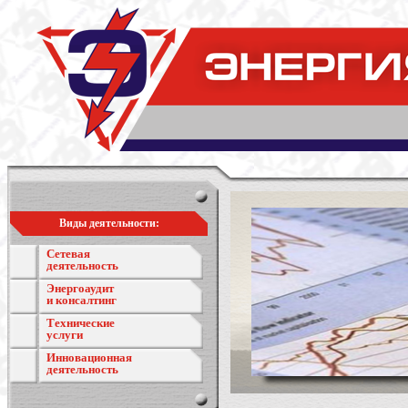
Виды деятельности:
Сетевая
деятельность
Энергоаудит
и консалтинг
Технические
услуги
Инновационная
деятельность