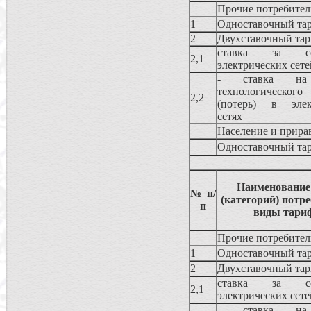
Прочие потребите
1
Одноставочный та
2
Двухставочный та
ставка за со
2,1
электрических сете
- ставка на
технологическог
2,2
(потерь) в элек
сетях
Население и прира
Одноставочный та
Наименование
№ п/
(категорий) потре
п
виды тари
Прочие потребите
1
Одноставочный та
2
Двухставочный та
ставка за со
2,1
электрических сете
- ставка на