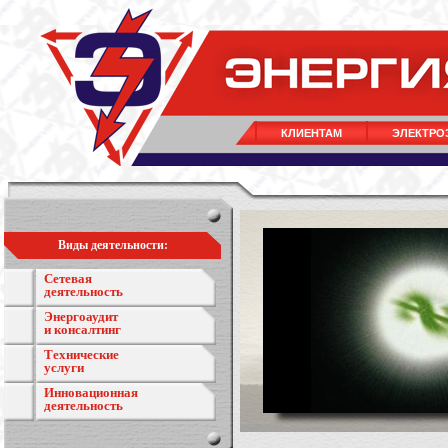
КЛИЕНТАМ
ЭЛЕКТРО
Виды деятельности:
Сетевая
деятельность
Энергоаудит
и консалтинг
Технические
услуги
Инновационная
деятельность