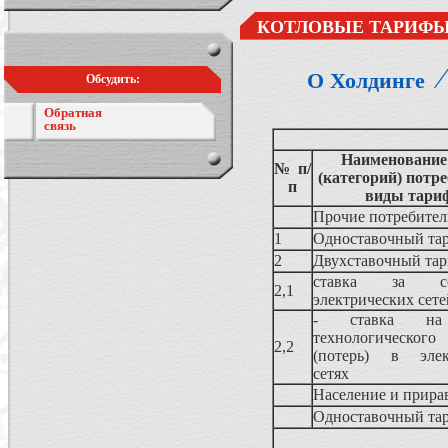
КОТЛОВЫЕ ТАРИФЫ
О Холдинге
Обсудить:
Обратная
связь
Наименование
№ п/
(категорий) потре
п
виды тари
Прочие потребите
1
Одноставочный та
2
Двухставочный та
ставка за со
2,1
электрических сете
- ставка на
технологическог
2,2
(потерь) в элек
сетях
Население и прира
Одноставочный та