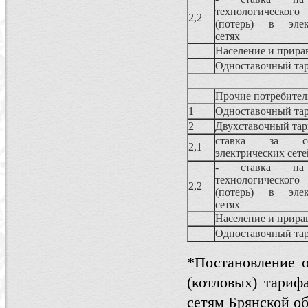
технологическог
2,2
(потерь) в элек
сетях
Население и прира
Одноставочный та
Прочие потребите
1
Одноставочный та
2
Двухставочный та
ставка за со
2,1
электрических сете
- ставка на
технологическог
2,2
(потерь) в элек
сетях
Население и прира
Одноставочный та
*Постановление о
(котловых) тариф
сетям Брянской об