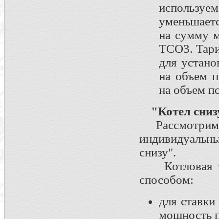
используем
уменьшаетс
на сумму 
ТСО3. Тари
для устано
на объем п
на объем п
"Котел сниз
Рассмотрим, 
индивидуальны
снизу".
Котловая та
способом:
для ставки
мощность п