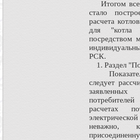
Итогом всех 
стало постро
расчета котло
для "котла
посредством м
индивидуальны
РСК.
1. Раздел "По
Показатель 
следует рассч
заявленных
потребителе
расчетах п
электрической
неважно, к
присоединен