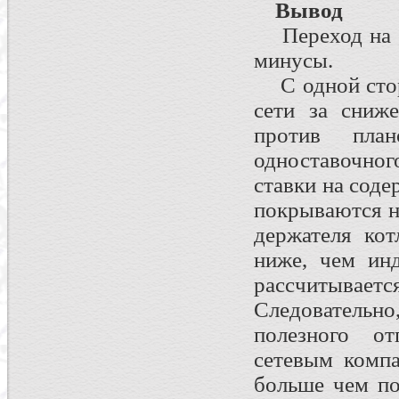
Вывод
Переход на д
минусы.
С одной сторо
сети за сниже
против пла
одноставочног
ставки на соде
покрываются н
держателя кот
ниже, чем ин
рассчитыв
Следователь
полезного о
сетевым компа
больше чем по