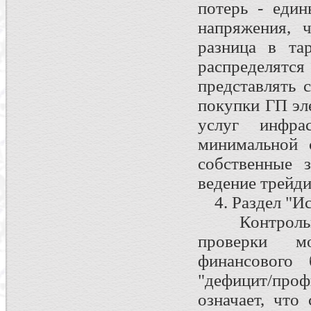
потерь - еди
напряжения, 
разница в та
распределятс
представлять 
покупки ГП эл
услуг инфр
минимальной 
собственные 
ведение трейди
4. Раздел "Ис
Контрольный
проверки м
финансового 
"дефицит/пр
означает, что