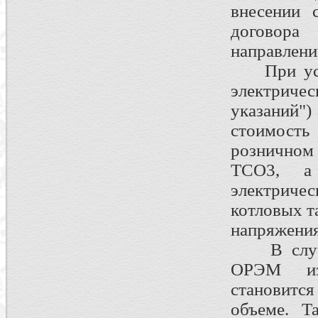
внесении 
договора
направлени
При уста
электричес
указаний"
стоимость
розничном
ТСО3, а
электричес
котловых т
напряжения
В случае
ОРЭМ из
становитс
объеме. Т