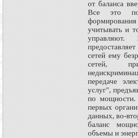
от баланса вв
Все это по
формирования
учитывать и т
управляют.
предоставляет
сетей ему без
сетей, п
недискримин
передаче эле
услуг", предъ
по мощности. 
первых органи
данных, во-вто
баланс мощно
объемы и энер