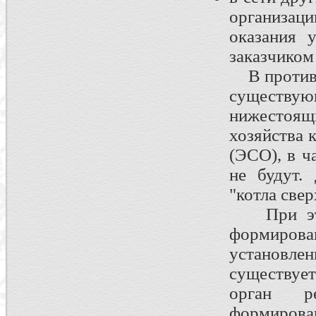
организац
оказания 
заказчиком 
В противно
существ
нижестоящ
хозяйства 
(ЭСО), в ч
не будут.
"котла свер
При этом 
формиров
установл
существует
орган р
формирова