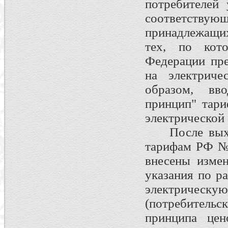
потребителей 
соответствующ
принадлежащих
тех, по кото
Федерации пр
на электриче
образом, вв
принцип" тари
электрической 
После выход
тарифам РФ № 
внесены изме
указания по р
электрическу
(потребитель
принципа цен