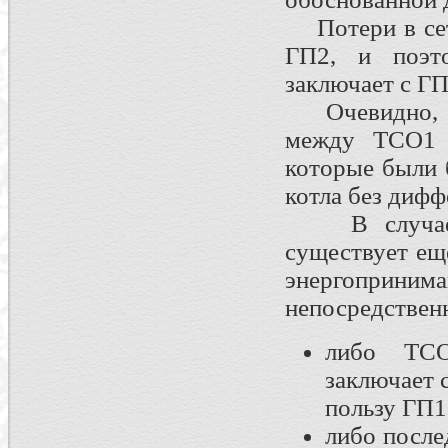
Потери в сет
ГП2, и поэт
заключает с ГП
Очевидно, чт
между ТСО1 
которые были 
котла без диф
В случае, 
существует ещ
энергоприним
непосредственн
либо ТСО
заключает 
пользу ГП1
либо после