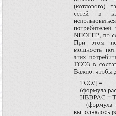
(котлового) 
сетей в ка
использова
потребителей
NПОГП2, по с
При этом не
мощность пот
этих потребит
ТСО3 в соста
Важно, чтобы 
TСОД =
(формула расч
HBBPAC = T
(формула опр
выполнялось 