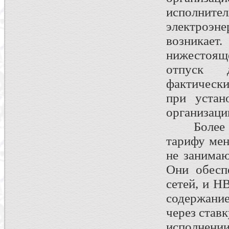
исполни
электроэне
возникает
нижестояще
отпуск 
фактическ
при устан
организаци
Более тог
тарифу мен
не занимаю
Они обесп
сетей, и Н
содержание
через став
исполнени