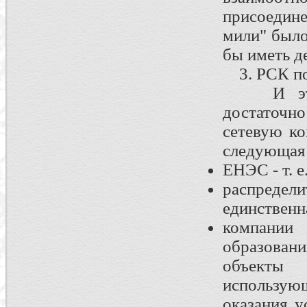
присоедин
мили" было
бы иметь д
3. РСК по
И это пр
достаточ
сетевую ко
следующая 
ЕНЭС - т. 
распредел
единственн
компании
образован
объекты
использую
оказания у