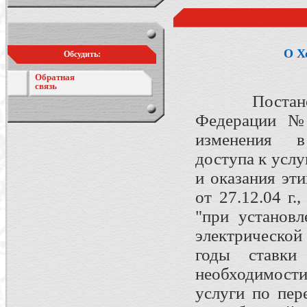
О Х
Обсудить:
Обратная
связь
Постановле
Федерации № 
изменения в
доступа к услу
и оказания эт
от 27.12.04 г.
"при установл
электрическо
годы ставки
необходимост
услуги по пер