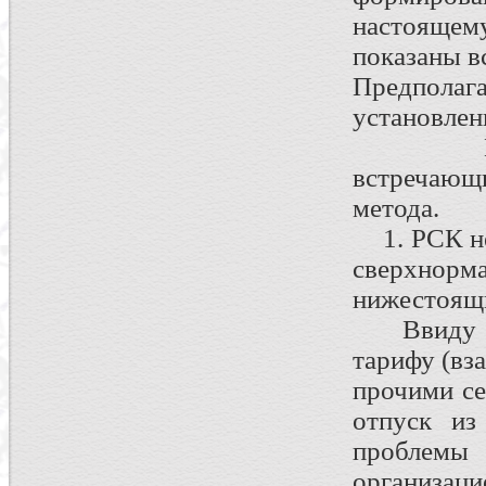
настоящем
показаны в
Предполаг
установлен
Ниже п
встречающи
метода.
1. РСК не
сверхнор
нижестоящи
Ввиду тог
тарифу (вз
прочими се
отпуск из
проблемы
организац