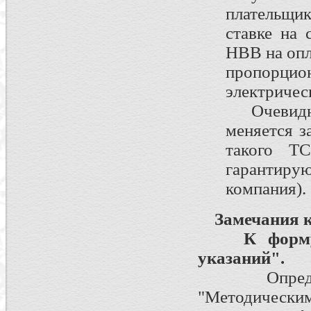
плательщ
ставке на 
НВВ на оп
пропорц
электричес
Очевидно,
меняется з
такого Т
гарантир
компания).
Замечания 
К форму
указаний".
Определен
"Методическим