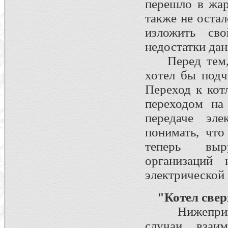
перешло в жар
также не остал
изложить св
недостатки дан
Перед тем, к
хотел бы подч
Переход к кот
переходом на
передаче эле
понимать, что
теперь выр
организаций 
электрической 
"Котел свер
Нижеприведе
случаи взаи