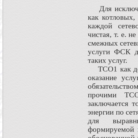
Для исключен
как котловых,
каждой сетев
чистая, т. е. 
смежных сетев
услуги ФСК д
таких услуг.
ТСО1 как дер
оказание усл
обязательство
прочими ТС
заключается т
энергии по се
для вырав
формируемой 
обоснованной 