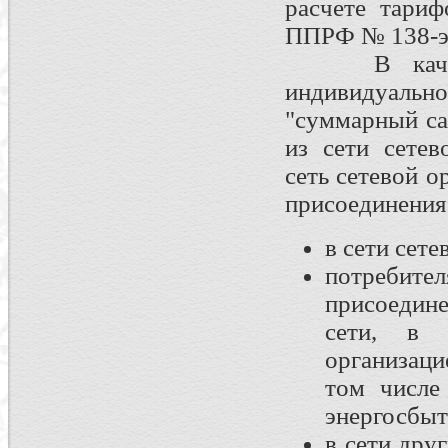
расчете тари
ППРФ № 138-э
В качестве
индивидуально
"суммарный са
из сети сетев
сеть сетевой о
присоединения
в сети сет
потребител
присоедин
сети, в 
организаци
том числе
энергосбы
в сети дру