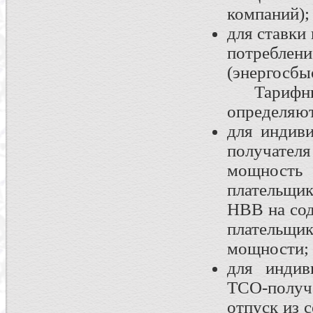
компаний);
для ставки
потреблен
(энергосбы
Тарифные 
определяю
для индив
получател
мощность
плательщи
НВВ на со
плательщи
мощности;
для индив
ТСО-получ
отпуск из 