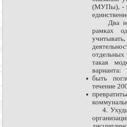
(МУПы), - 
единственн
Два нижн
рамках о
учитыват
деятельнос
отдельных 
такая мо
варианта:
быть пог
течение 200
преврати
коммунальн
4. Ухудше
организа
дисциплино