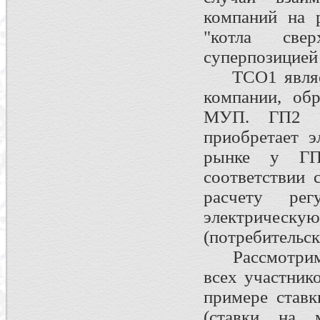
компаний на 
"котла све
суперпозицией
ТСО1 являетс
компании, обр
МУП. ГП2 н
приобретает 
рынке у ГП
соответствии 
расчету ре
электрическу
(потребительск
Рассмотрим п
всех участник
примере ставк
(ставки на 