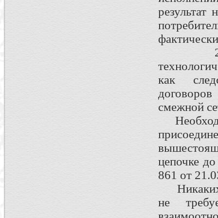
результат н
потребител
фактически
2. След
технологич
как след
договоро
смежной се
Необходим
присоед
вышестоящ
цепочке д
861 от 21.03
Никаких д
не требу
взаимо