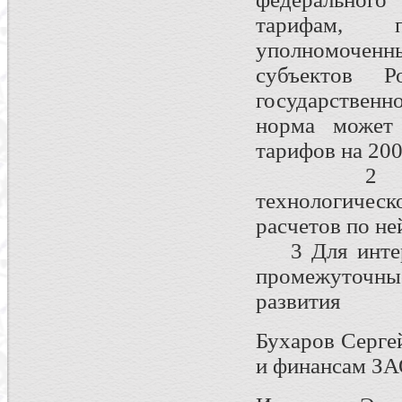
тарифам, 
уполномоченн
субъектов Р
государственн
норма может 
тарифов на 200
2 Формир
технологическ
расчетов по не
3 Для интере
промежуточны
развития
Бухаров Серге
и финансам ЗА