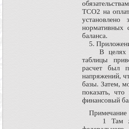
обязательства
ТСО2 на оплат
установлено 
нормативных с
баланса.
5. Приложени
В целях пон
таблицы прив
расчет был п
напряжений, ч
базы. Затем, 
показать, что
финансовый ба
Примечание
1 Там же о
федерального