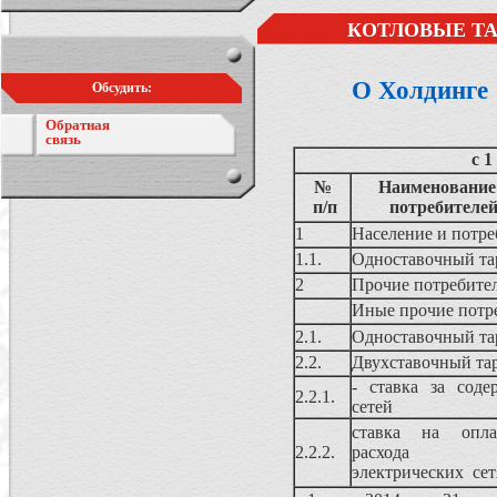
КОТЛОВЫЕ ТА
О Холдинге
Обсудить:
Обратная
связь
с 1
№
Наименование 
п/п
потребителе
1
Население и потре
1.1.
Одноставочный т
2
Прочие потребител
Иные прочие потр
2.1.
Одноставочный т
2.2.
Двухставочный та
- ставка за соде
2.2.1.
сетей
ставка на оплат
2.2.2.
расхода 
электрических 