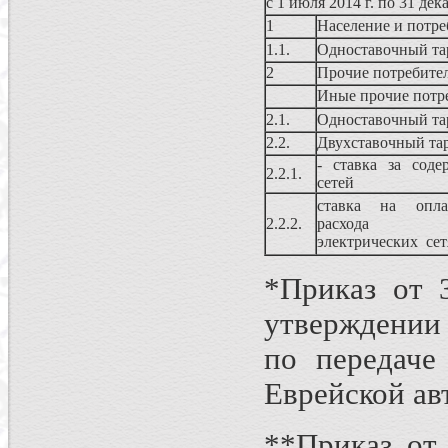
с 1 июля 2014 г. по 31 дек
1
Население и потре
1.1.
Одноставочный т
2
Прочие потребител
Иные прочие потр
2.1.
Одноставочный т
2.2.
Двухставочный та
- ставка за соде
2.2.1.
сетей
ставка на оплат
2.2.2.
расхода 
электрических 
*Приказ от 
утверждении
по передаче
Еврейской ав
**Приказ от