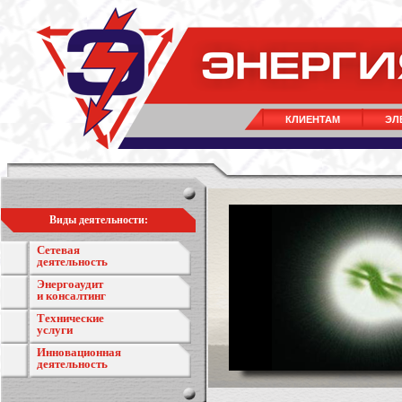
КЛИЕНТАМ
ЭЛ
Виды деятельности:
Сетевая
деятельность
Энергоаудит
и консалтинг
Технические
услуги
Инновационная
деятельность