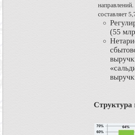
направлений
составляет 5,
Регули
(55 млр
Нетар
сбыто
выручк
«сальд
выручки
Структура 