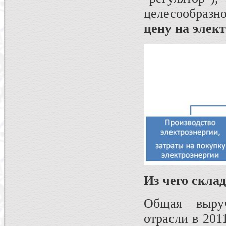
целесообраз
цену на элек
Из чего скла
Общая выруч
отрасли в 201