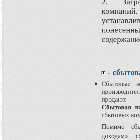
2. Затра
компаний.
устанавл
понесенн
содержание
- сбытов
Сбытовые к
производите
продают.
Сбытовая н
сбытовых ком
Помимо сбы
доходам» 