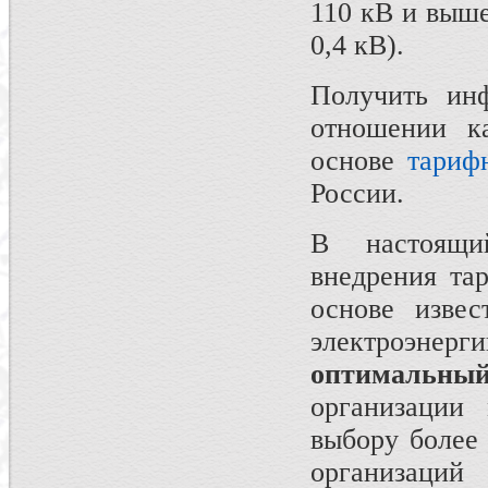
110 кВ и выше
0,4 кВ).
Получить ин
отношении к
основе
тариф
России.
В настоящи
внедрения та
основе изве
электроэнерг
оптимальны
организации 
выбору более
организа