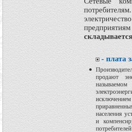
Сетевые ком
потребителям
электричеств
предприятия
складывается
- плата 
Производит
продают эн
называемом
электроэнерг
исключение
приравненн
населения ус
и компенсир
потребителей