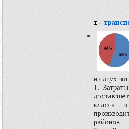
- трансп
из двух за
1. Затрат
доставляе
класса н
производи
районов.