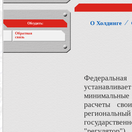
⁄
О Холдинге
Обсудить:
Обратная
связь
Федеральная
устанавлив
минимальные 
расчеты сво
региональный 
государствен
"регулятор")