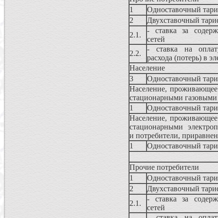
1
Одноставочный тар
2
Двухставочный тари
- ставка за содерж
2.1.
сетей
- ставка на оплат
2.2.
расхода (потерь) в э
Население
3
Одноставочный тар
Население, проживающее 
стационарными газовыми 
1
Одноставочный тар
Население, проживающее 
стационарными электропл
и потребители, приравнен
1
Одноставочный тар
Прочие потребители
1
Одноставочный тар
2
Двухставочный тари
- ставка за содерж
2.1.
сетей
- ставка на оплат