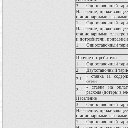
3
Одноставочный тар
Население, проживающее 
стационарными газовыми 
1
Одноставочный тар
Население, проживающее 
стационарными электропл
и потребители, приравнен
1
Одноставочный тар
Прочие потребители
1
Одноставочный тар
2
Двухставочный тари
- ставка за содерж
2.1.
сетей
- ставка на оплат
2.2.
расхода (потерь) в э
Население
3
Одноставочный тар
Население, проживающее 
стационарными газовыми 
1
Одноставочный тар
Население, проживающее 