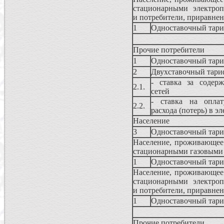
стационарными электропл
и потребители, приравнен
1
Одноставочный тар
Прочие потребители
1
Одноставочный тар
2
Двухставочный тари
- ставка за содерж
2.1.
сетей
- ставка на оплат
2.2.
расхода (потерь) в э
Население
3
Одноставочный тар
Население, проживающее 
стационарными газовыми 
1
Одноставочный тар
Население, проживающее 
стационарными электропл
и потребители, приравнен
1
Одноставочный тар
Прочие потребители