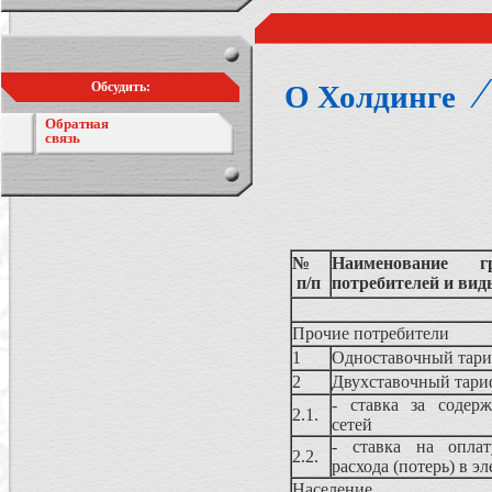
Обсудить:
О Холдинге
Обратная
связь
№
Наименование гр
п/п
потребителей и ви
Прочие потребители
1
Одноставочный тар
2
Двухставочный тари
- ставка за содерж
2.1.
сетей
- ставка на оплат
2.2.
расхода (потерь) в э
Население