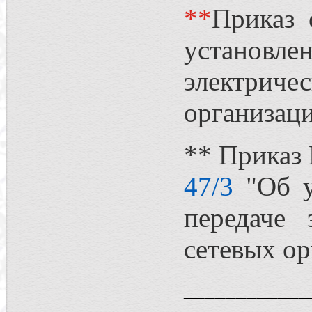
*
*
Приказ 
установл
электриче
организаци
** Приказ
47/3
"Об у
передаче 
сетевых ор
____________