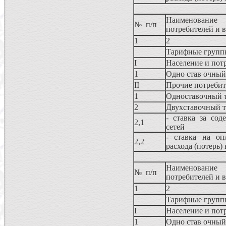
Наименование
№ п/п
потребителей и 
1
2
Тарифные группы
I
Население и пот
1
Одно став очный
II
Прочие потреби
1
Одноставочный 
2
Двухставочный 
- ставка за сод
2,1
сетей
- ставка на оп
2,2
расхода (потерь)
Наименование
№ п/п
потребителей и 
1
2
Тарифные группы
I
Население и пот
1
Одно став очный