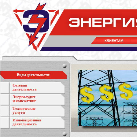
КЛИЕНТАМ
Виды деятельности:
Сетевая
деятельность
Энергоаудит
и консалтинг
Технические
услуги
Инновационная
деятельность