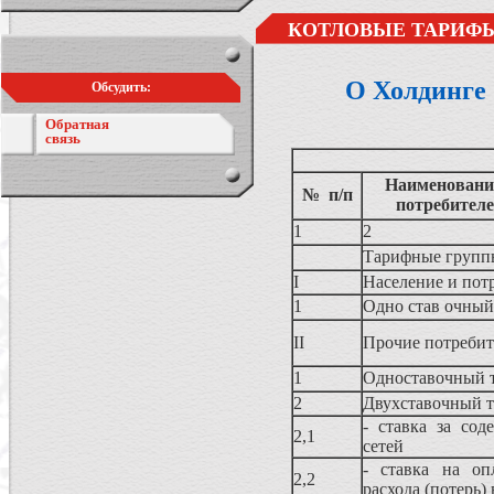
КОТЛОВЫЕ ТАРИФЫ
О Холдинге
Обсудить:
Обратная
связь
Наименование
№ п/п
потребител
1
2
Тарифные группы
I
Население и пот
1
Одно став очный
II
Прочие потреби
1
Одноставочный 
2
Двухставочный 
- ставка за сод
2,1
сетей
- ставка на оп
2,2
расхода (потерь)