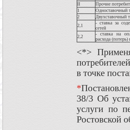
II
Прочие потреби
1
Одноставочный 
2
Двухставочный 
- ставка за сод
2,1
сетей
- ставка на оп
2,2
расхода (потерь)
<*> Применя
потребителей
в точке поста
*
Постановле
38/3 Об уст
услуги по п
Ростовской о